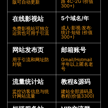
路 4C-2G (价值
版可自动更新
300+)
在线影视站
5个域名/年
成人·影视·发布·
免费影视站可独立
统计·短链 (价值
运营也可用于引流
300+)
网站发布页
邮箱账号
用于引流和网址防
Gmail/Hotmail
封锁
半年以上匿名老
号
流量统计站
教程&源码
监控访客信息与统
建站全部源码及
计网站流量
教程(价值3300)