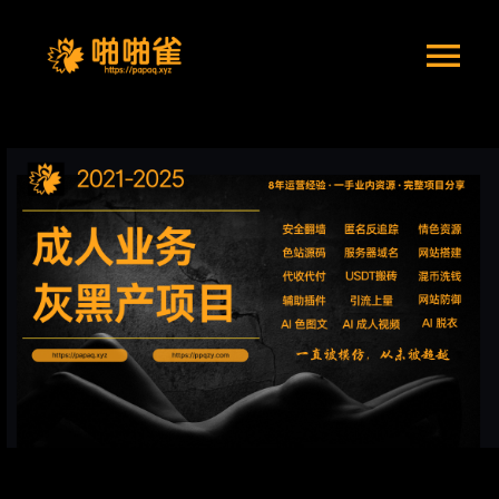
跳到内容
切
换
项目简介
导
建站准备
教程服务
航
演示社区
教程资源
问题交流